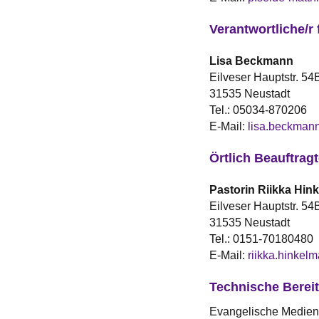
Verantwortliche/r 
Lisa
Beckmann
Eilveser Hauptstr. 54
31535 Neustadt
Tel.:
05034-870206
E-Mail:
lisa.beckman
Örtlich Beauftrag
Pastorin
Riikka
Hin
Eilveser Hauptstr. 54
31535 Neustadt
Tel.:
0151-70180480
E-Mail:
riikka.hinke
Technische Bereit
Evangelische Medien