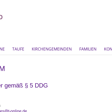
NE
TAUFE
KIRCHENGEMEINDEN
FAMILIEN
KON
UM
ter gemäß § 5 DDG
s
ies@t-online.de